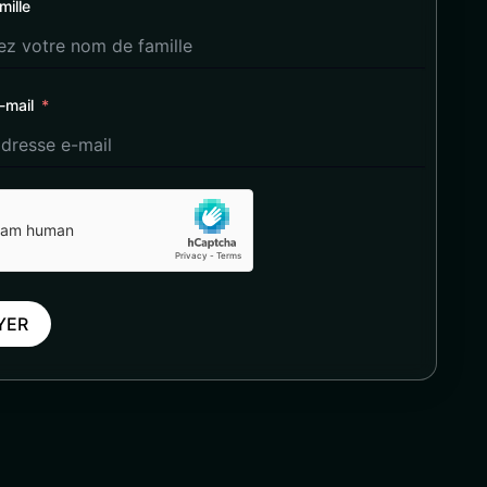
mille
-mail
YER