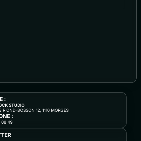
 :
OCK STUDIO
 RIOND-BOSSON 12, 1110 MORGES
ONE :
 08 49
TTER